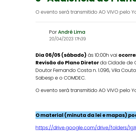
O evento será transmitido AO VIVO pelo Yo
Por
André Lima
20/04/2023 17h39
Dia
0
6
/
05 (sábado)
às 10:00h vai
ocorre
Revisão do Plano Diretor
da Cidade de C
Doutor Fernando Costa n. 1.096, Vila Cou
Sabesp e o COMDEC.
O evento será transmitido AO VIVO pelo Yo
O material (minuta da lei e mapas) p
https://drive.google.com/drive/folders/1