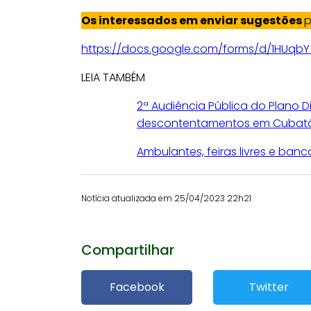
Os interessados em enviar sugestões
p
https://docs.google.com/forms/d/1HUq
LEIA TAMBÉM
2ª Audiência Pública do Plano Dir
descontentamentos em Cubat
Ambulantes, feiras livres e banc
Notícia atualizada em 25/04/2023 22h21
Compartilhar
Facebook
Twitter