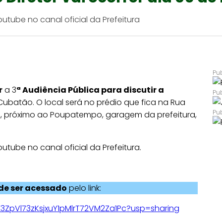
utube no canal oficial da Prefeitura
r
a 3
ª Audiência Pública para discutir a
ubatão. O local será no prédio que fica na Rua
to, próximo ao Poupatempo, garagem da prefeitura,
utube no canal oficial da Prefeitura.
ode ser acessado
pelo link:
gX3ZpVl73zKsjxuY1pMlrT72VM2Za1Pc?usp=sharing