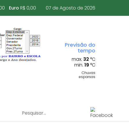
,00
Euro
R$ 0,00
07 de Agosto de 2026
Previsão do
tempo
max.
32
°C
min.
19
°C
Chuvas
esparsas