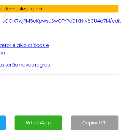
odem utilizar o link:
bY_sOGlX7wjPM5oKpwsuSwOFYPdDtKNfv6CU4d7M/edit
etor é alvo críticas e
ão
as terão novas regras.
WhatsApp
Copiar
URL