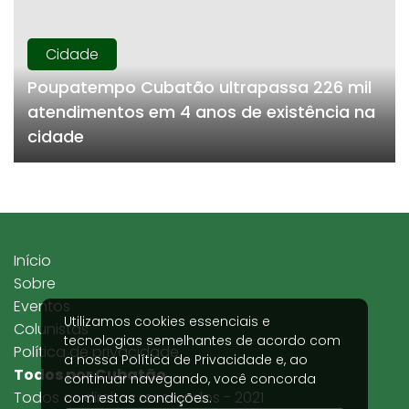
Cidade
Poupatempo Cubatão ultrapassa 226 mil
atendimentos em 4 anos de existência na
cidade
Início
Sobre
Eventos
Utilizamos cookies essenciais e
Colunistas
tecnologias semelhantes de acordo com
Política de privacidade
a nossa
Política de Privacidade
e, ao
Todos por Cubatão
continuar navegando, você concorda
Todos os direitos reservados - 2021
com estas condições.