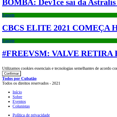
BOMBA: Dev1ce sai da Astralis 
Esporte
CBCS ELITE 2021 COMEÇA H
Esporte
#FREEVSM: VALVE RETIRA
Utilizamos cookies essenciais e tecnologias semelhantes de acordo c
Confirmar
Todos por Cubatão
Todos os direitos reservados - 2021
Início
Sobre
Eventos
Colunistas
Política de privacidade