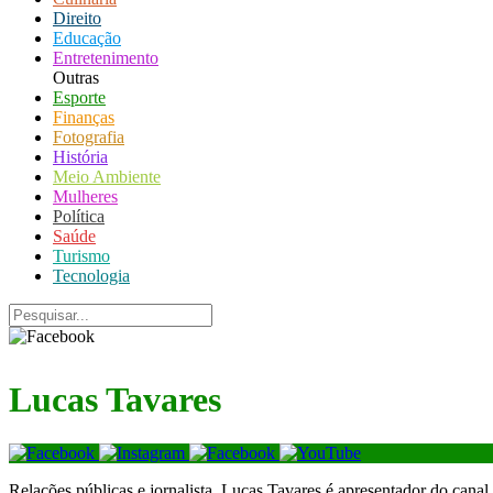
Direito
Educação
Entretenimento
Outras
Esporte
Finanças
Fotografia
História
Meio Ambiente
Mulheres
Política
Saúde
Turismo
Tecnologia
Lucas Tavares
Relações públicas e jornalista, Lucas Tavares é apresentador do cana