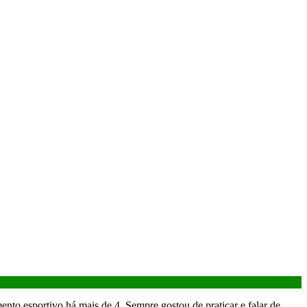
ento esportivo há mais de 4. Sempre gostou de praticar e falar de