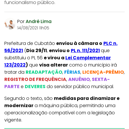
funcionalismo público.
Por
André Lima
14/08/2021 11h05
Prefeitura de Cubatão
enviou à câmara o
PLC n.
56/2021
(
Dia 29/11
,
enviou o
PL n. 111/2021
que
substituiu o PL 56
e virou a
Lei Complementar
123/2022
)
que
visa alterar
como o município irá
tratar da
READAPTAÇÃO
,
FÉRIAS
,
LICENÇA-PRÊMIO
,
REGISTRO DE FREQUÊNCIA
,
ANUÊNIO
,
SEXTA-
PARTE
e
DEVERES
do servidor público municipal.
Segundo o texto, são
medidas para dinamizar e
modernizar
a máquina pública, permitindo uma
operacionalização compatível com a legislação
vigente.