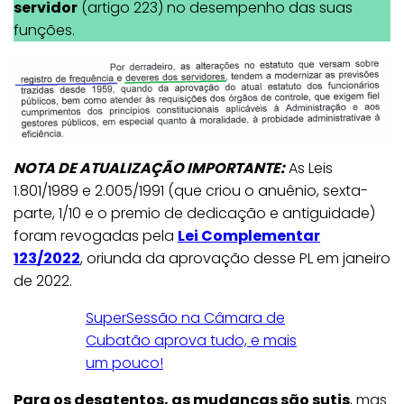
servidor
(artigo 223) no desempenho das suas
funções.
NOTA DE ATUALIZAÇÃO IMPORTANTE:
As Leis
1.801/1989 e 2.005/1991 (que criou o anuênio, sexta-
parte, 1/10 e o premio de dedicação e antiguidade)
foram revogadas pela
Lei Complementar
123/2022
, oriunda da aprovação desse PL em janeiro
de 2022.
SuperSessão na Câmara de
Cubatão aprova tudo, e mais
um pouco!
Para os desatentos, as mudanças são sutis
, mas