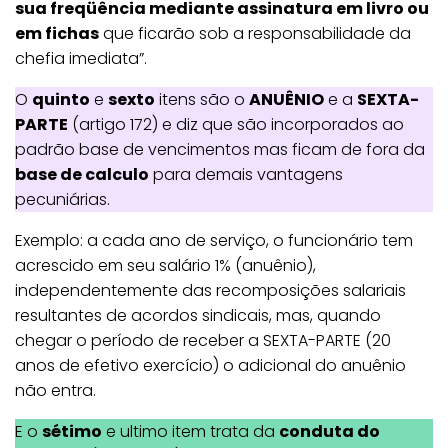
sua freqüência mediante assinatura em livro ou
em fichas
que ficarão sob a responsabilidade da
chefia imediata”.
O
quinto
e
sexto
itens são o
ANUÊNIO
e a
SEXTA-
PARTE
(artigo 172) e diz que são incorporados ao
padrão base de vencimentos mas ficam de fora da
base de calculo
para demais vantagens
pecuniárias.
Exemplo: a cada ano de serviço, o funcionário tem
acrescido em seu salário 1% (anuênio),
independentemente das recomposições salariais
resultantes de acordos sindicais, mas, quando
chegar o período de receber a SEXTA-PARTE (20
anos de efetivo exercício) o adicional do anuênio
não entra.
E o
sétimo
e ultimo item trata da
conduta do