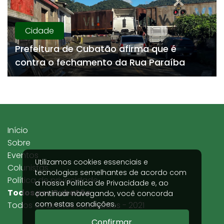
Cidade
Prefeitura de Cubatão afirma que é
contra o fechamento da Rua Paraíba
Início
Sobre
Eventos
Utilizamos cookies essenciais e
Colunistas
tecnologias semelhantes de acordo com
Política de privacidade
a nossa
Política de Privacidade
e, ao
Todos por Cubatão
continuar navegando, você concorda
com estas condições.
Todos os direitos reservados - 2021
Confirmar