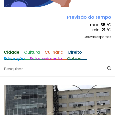
Previsão do tempo
max.
35
°C
min.
21
°C
Chuvas esparsas
Cidade
Cultura
Culinária
Direito
Educação
Entretenimento
Outras