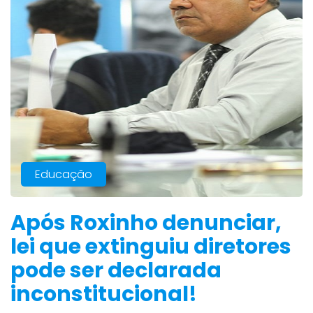
Educação
Após Roxinho denunciar,
lei que extinguiu diretores
pode ser declarada
inconstitucional!