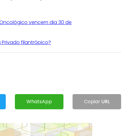
o Oncológico vencem dia 30 de
 Privado filantrópico?
WhatsApp
Copiar
URL