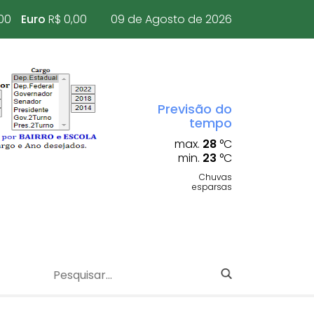
00
Euro
R$ 0,00
09 de Agosto de 2026
Previsão do
tempo
max.
28
°C
min.
23
°C
Chuvas
esparsas