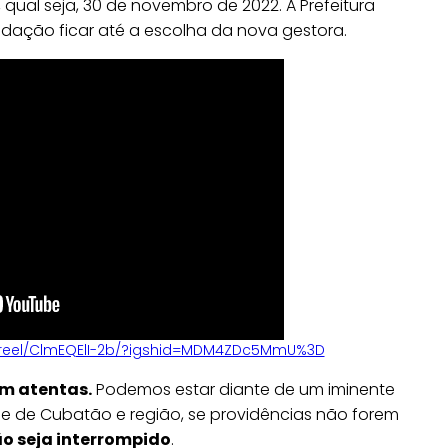
 qual seja, 30 de novembro de 2022. A Prefeitura
ação ficar até a escolha da nova gestora.
/reel/ClmEQElI-2b/?igshid=MDM4ZDc5MmU%3D
am atentas.
Podemos estar diante de um iminente
e de Cubatão e região, se providências não forem
ão seja interrompido
.