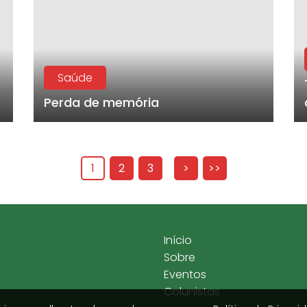
Saúde
Perda de memória
1
2
3
>
>>
Início
Sobre
Eventos
Colunistas