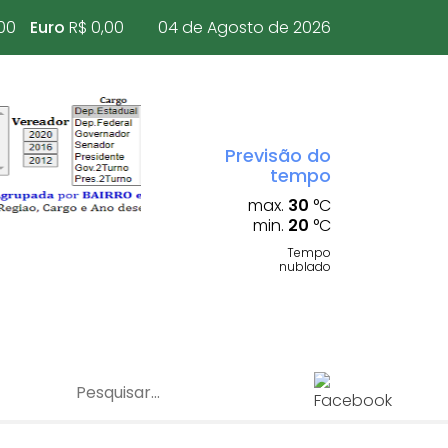
00
Euro
R$ 0,00
04 de Agosto de 2026
Previsão do
tempo
max.
30
°C
min.
20
°C
Tempo
nublado