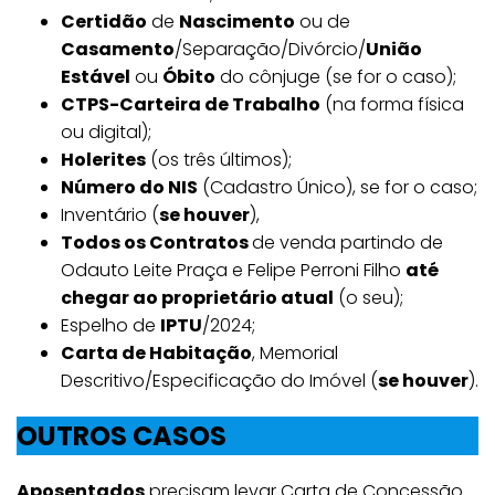
Certidão
de
Nascimento
ou de
Casamento
/Separação/Divórcio/
União
Estável
ou
Óbito
do cônjuge (se for o caso);
CTPS-Carteira de Trabalho
(na forma física
ou digital);
Holerites
(os três últimos);
Número do NIS
(Cadastro Único), se for o caso;
Inventário (
se houver
),
Todos os Contratos
de venda partindo de
Odauto Leite Praça e Felipe Perroni Filho
até
chegar ao proprietário atual
(o seu);
Espelho de
IPTU
/2024;
Carta de Habitação
, Memorial
Descritivo/Especificação do Imóvel (
se houver
).
OUTROS CASOS
Aposentados
precisam levar Carta de Concessão