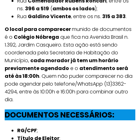
Rua
Comendador Rubens Roncari
, entre os
ns.
396 a 519
(
ambos os lados
);
Rua
Galdino Vicente
, entre os ns.
315 a 383
.
O local para comparecer
munido de documentos
é o
Colégio Nóbrega
que fica na Avenida Brasil n.
1.392, Jardim Casqueiro. Esta ação está sendo
coordenada pela Secretaria de Habitação do
Município,
cada morador já tem um horário
previamente agendado
e o
atendimento será
até às 18:00h
. Quem não puder comparecer no dia
pode agendar pelo telefone/WhatsApp (13)3362-
4294, entre às 10:00h e 16:00h para combinar outro
dia.
DOCUMENTOS NECESSÁRIOS:
RG/CPF
;
Título de Eleitor
;