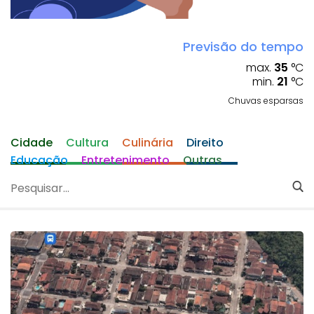
Previsão do tempo
max.
35
°C
min.
21
°C
Chuvas esparsas
Cidade
Cultura
Culinária
Direito
Educação
Entretenimento
Outras